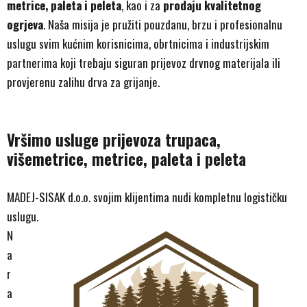
metrice, paleta i peleta
, kao i za
prodaju kvalitetnog
ogrjeva
. Naša misija je pružiti pouzdanu, brzu i profesionalnu
uslugu svim kućnim korisnicima, obrtnicima i industrijskim
partnerima koji trebaju siguran prijevoz drvnog materijala ili
provjerenu zalihu drva za grijanje.
Vršimo usluge prijevoza trupaca,
višemetrice, metrice, paleta i peleta
MADEJ-SISAK d.o.o. svojim klijentima nudi kompletnu logističku
uslugu.
N
a
r
a