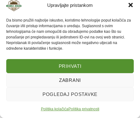
Upravljajte pristankom
E-mail:
info@madej-sisak.hr
Mobitel:
+385 99 322 4722
Da bismo pružili najbolje iskustvo, koristimo tehnologije poput kolačića za
Rado ćemo odgovoriti na sva pitanja i pomoći vam odabrati
čuvanje i/ili pristup informacijama o uređaju. Suglasnost s ovim
tehnologijama će nam omogućiti da obrađujemo podatke kao što su
najbolje rješenje za vaše potrebe.
ponašanje pri pregledavanju ili jedinstveni ID-ovi na ovoj web stranici.
Nepristanak ili povlačenje suglasnosti može negativno utjecati na
određene karakteristike i funkcije.
02.12.2025
bagrem
,
bukva
,
grab
,
hrast
,
ogrjev
,
paleta
,
pletea
,
prijevoz metrica
,
višemetrica
PRIHVATI
ZABRANI
POGLEDAJ POSTAVKE
MADEJ-SISAK d.o.o., Petrinjska ulica
Sva prava pridržana.
Politika kolačića
Politika kolačića
Politika privatnosti
84, OIB: 19434881203, Tel:
+385 99
|
Politika privatnosti
|
Web izradio:
Početna
Ponuda
Kontakt
Nazovi
322 4722
.
BYTENK