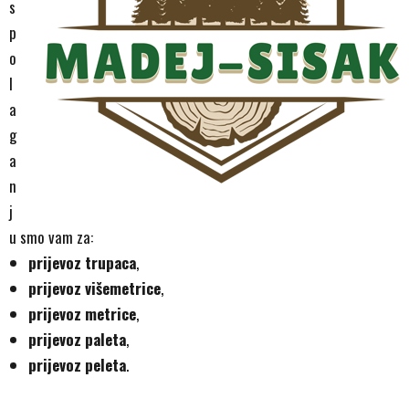
s
p
o
l
a
g
a
n
j
u smo vam za:
prijevoz trupaca
,
prijevoz višemetrice
,
prijevoz metrice
,
prijevoz paleta
,
prijevoz peleta
.