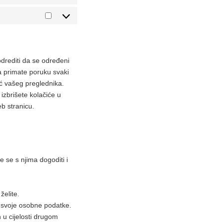
Statistika
Marketing
odrediti da se određeni
da primate poruku svaki
oć vašeg preglednika.
izbrišete kolačiće u
b stranicu.
 se s njima dogoditi i
želite.
i svoje osobne podatke.
 u cijelosti drugom