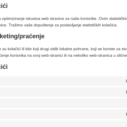
ići
za optimiziranje iskustva web stranice za naše korisnike. Ovim statistič
ce. Tražimo vaše dopuštenje za postavljanje statističkih kolačića.
rketing/praćenje
su kolačići ili bilo koji drugi oblik lokalne pohrane, koji se koriste za stv
aćenje korisnika na ovoj web-stranici ili na nekoliko web-stranica u slič
ići