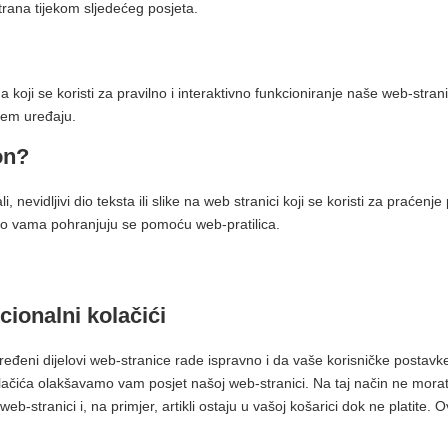
strana tijekom sljedećeg posjeta.
 koji se koristi za pravilno i interaktivno funkcioniranje naše web-stran
ašem uređaju.
on?
i, nevidljivi dio teksta ili slike na web stranici koji se koristi za praćen
ci o vama pohranjuju se pomoću web-pratilica.
kcionalni kolačići
ređeni dijelovi web-stranice rade ispravno i da vaše korisničke postavk
lačića olakšavamo vam posjet našoj web-stranici. Na taj način ne morate
eb-stranici i, na primjer, artikli ostaju u vašoj košarici dok ne platite