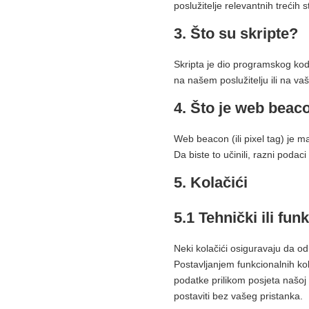
poslužitelje relevantnih trećih 
3. Što su skripte?
Skripta je dio programskog koda
na našem poslužitelju ili na v
4. Što je web beac
Web beacon (ili pixel tag) je mal
Da biste to učinili, razni poda
5. Kolačići
5.1 Tehnički ili fun
Neki kolačići osiguravaju da od
Postavljanjem funkcionalnih ko
podatke prilikom posjeta našoj w
postaviti bez vašeg pristanka.