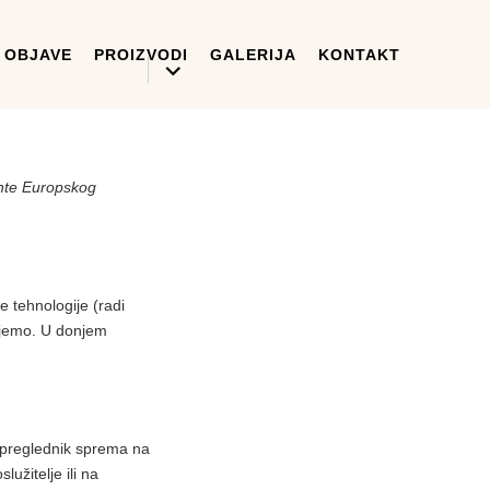
OBJAVE
PROIZVODI
GALERIJA
KONTAKT
expand
child
menu
dente Europskog
e tehnologije (radi
đujemo. U donjem
š preglednik sprema na
užitelje ili na