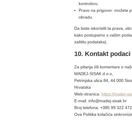
kontroloru.
Pravo na prigovor: možete pr
obradu.
Da biste iskoristili ta prava, 
kako postupamo s vašim podacima
zaštitu podataka).
10. Kontakt podaci
Za pitanja i/ili komentare o naš
MADEJ-SISAK d.o.o,
Petrinjska ulica 84, 44 000 Sis
Hrvatska
Web-stranica:
https://madej-si
E-mail:
info@
madej-sisak.hr
Broj telefona: +385 99 322 47
Ova Politika kolačića sinkroniz