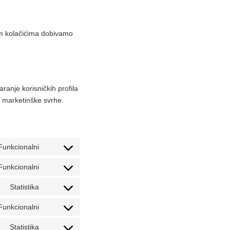
kim kolačićima dobivamo
aranje korisničkih profila
ne marketinške svrhe.
Funkcionalni
Consent
to
Funkcionalni
Consent
service
to
Statistika
woocommerce
Consent
service
to
Funkcionalni
wordpress
Consent
service
to
Statistika
sourcebuster-