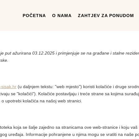
POČETNA
O NAMA
ZAHTJEV ZA PONUDOM
i je put ažurirana 03.12.2025 i primjenjuje se na građane i stalne rezi
rske.
-sisak.hr
(u daljnjem tekstu: "web mjesto") koristi kolačiće i druge srodn
zivaju se "kolačići"). Kolačiće postavljaju i treće strane sa kojima sura
 upotrebi kolačića na našoj web stranici.
toteka koja se šalje zajedno sa stranicama ove web-stranice i koju va
ugog uređaja. Informacije pohranjene u njima mogu se vratiti na naše posl