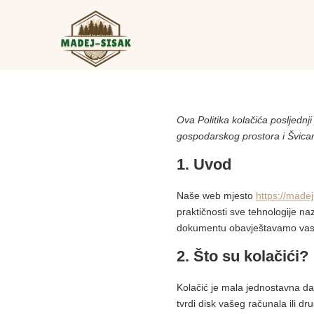
MADEJ-SISAK d.o.o.
Ova Politika kolačića posljednj
gospodarskog prostora i Švica
1. Uvod
Naše web mjesto
https://madej
praktičnosti sve tehnologije na
dokumentu obavještavamo vas o
2. Što su kolačići?
Kolačić je mala jednostavna da
tvrdi disk vašeg računala ili dr