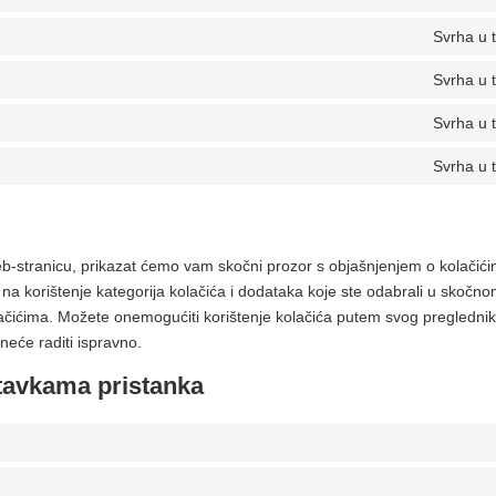
Svrha u t
Svrha u t
Svrha u t
Svrha u t
eb-stranicu, prikazat ćemo vam skočni prozor s objašnjenjem o kolačići
 na korištenje kategorija kolačića i dodataka koje ste odabrali u skočno
ačićima. Možete onemogućiti korištenje kolačića putem svog preglednik
eće raditi ispravno.
stavkama pristanka