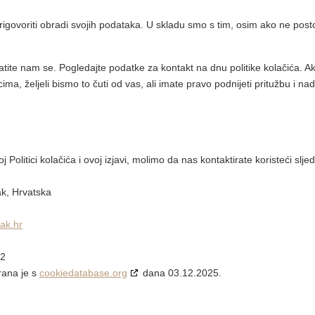
igovoriti obradi svojih podataka. U skladu smo s tim, osim ako ne posto
obratite nam se. Pogledajte podatke za kontakt na dnu politike kolačića. 
, željeli bismo to čuti od vas, ali imate pravo podnijeti pritužbu i nadz
oj Politici kolačića i ovoj izjavi, molimo da nas kontaktirate koristeći sl
ak, Hrvatska
sak.hr
22
irana je s
cookiedatabase.org
dana 03.12.2025.