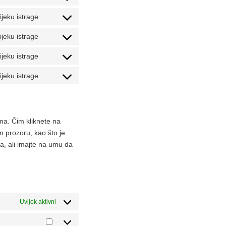
Consent
service
js
to
ijeku istrage
roundcube
Consent
service
to
ijeku istrage
google-
Consent
service
analytics
to
ijeku istrage
mixpanel
Consent
service
to
ijeku istrage
google-
Consent
service
fonts
to
google-
service
maps
razno
ma. Čim kliknete na
m prozoru, kao što je
a, ali imajte na umu da
Uvijek aktivni