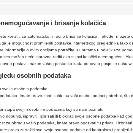
nemogućavanje i brisanje kolačića
ete koristiti za automatsko ili ručno brisanje kolačića. Također možete 
Druga je mogućnost promijeniti postavke internetskog preglednika tako 
tne informacije o ovim opcijama potražite u uputama u odjeljku za pom
nica možda neće ispravno raditi ako su svi kolačići onemogućeni. Ako 
onovno postaviti nakon vašeg pristanka kada ponovno posjetite našu we
gledu osobnih podataka
u svojih osobnih podataka:
podataka: Imate pravo znati zašto su vaši osobni podaci potrebni, što će
 pristupa svojim osobnim podacima koji su nam poznati.
 dopuniti, ispraviti, izbrisati ili blokirati svoje osobne podatke kad god 
t za obradu vaših podataka, imate pravo opozvati tu privolu i izbrisat
te pravo zatražiti sve svoje osobne podatke od kontrolora i prenijeti ih