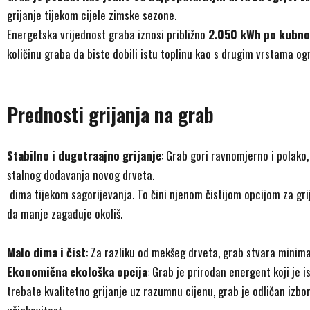
grijanje tijekom cijele zimske sezone.
Energetska vrijednost graba iznosi približno
2.050 kWh po kubn
količinu graba da biste dobili istu toplinu kao s drugim vrstama ogr
Prednosti grijanja na grab
Stabilno i dugotraajno grijanje
: Grab gori ravnomjerno i polako,
stalnog dodavanja novog drveta.
dima tijekom sagorijevanja. To čini njenom čistijom opcijom za grija
da manje zagađuje okoliš.
Malo dima i čist
: Za razliku od mekšeg drveta, grab stvara minim
Ekonomična ekološka opcija
: Grab je prirodan energent koji je is
trebate kvalitetno grijanje uz razumnu cijenu, grab je odličan izbo