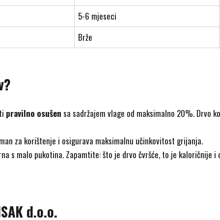
5-6 mjeseci
Brže
v?
ti
pravilno osušen
sa sadržajem vlage od maksimalno 20%. Drvo koje
eman za korištenje i osigurava maksimalnu učinkovitost grijanja.
rna s malo pukotina. Zapamtite: što je drvo čvršće, to je kaloričnije i
SAK d.o.o.