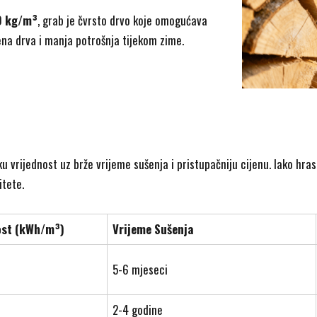
0 kg/m³
, grab je čvrsto drvo koje omogućava
ena drva i manja potrošnja tijekom zime.
 vrijednost uz brže vrijeme sušenja i pristupačniju cijenu. Iako hras
itete.
nost (kWh/m³)
Vrijeme Sušenja
5-6 mjeseci
2-4 godine