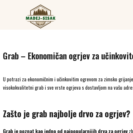
MADEJ-SISAK d.o.o.
Grab – Ekonomičan ogrjev za učinkovito
U potrazi za ekonomičnim i učinkovitim ogrevom za zimsko grijan
visokokvalitetni grab i sve vrste ogrjeva s dostavljom na vašu adre
Zašto je grab najbolje drvo za ogrjev?
Grab je poznat kao jedno od najpopularnijih drva za ogrjev
zb