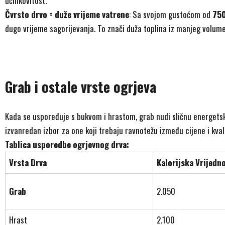
učinkovitost.
Čvrsto drvo = duže vrijeme vatrene
: Sa svojom gustoćom od
75
dugo vrijeme sagorijevanja. To znači duža toplina iz manjeg volum
Grab i ostale vrste ogrjeva
Kada se uspoređuje s bukvom i hrastom, grab nudi sličnu energetsku
izvanredan izbor za one koji trebaju ravnotežu između cijene i kval
Tablica usporedbe ogrjevnog drva:
Vrsta Drva
Kalorijska Vrijed
Grab
2.050
Hrast
2.100