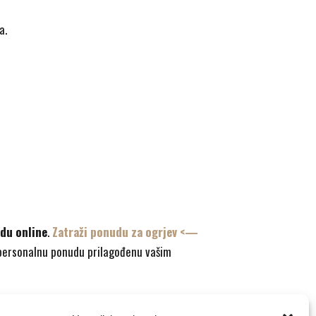
a.
udu online
.
Zatraži ponudu za ogrjev <—
 personalnu ponudu prilagođenu vašim