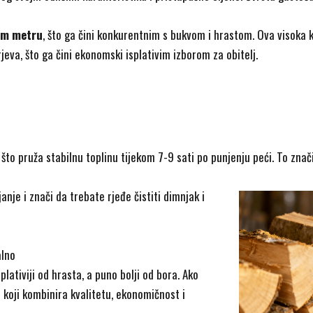
om metru
, što ga čini konkurentnim s bukvom i hrastom. Ova visoka 
jeva, što ga čini ekonomski isplativim izborom za obitelj.
 što pruža stabilnu toplinu tijekom 7-9 sati po punjenju peći. To zna
nje i znači da trebate rjeđe čistiti dimnjak i
alno
plativiji od hrasta, a puno bolji od bora. Ako
r koji kombinira kvalitetu, ekonomičnost i