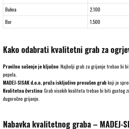
Bukva
2.100
Bor
1.500
Kako odabrati kvalitetni grab za ogrje
Pravilno sušenje je ključno
: Najbolji grab za grijanje trebao bi bi
pepela.
MADEJ-SISAK d.o.o. pruža isključivo prosušen grab
koji je spr
Kvalitetna čvrstina
: Grab visokih kvaliteta trebao bi biti gustog z
dugoročno grijanje.
Nabavka kvalitetnog graba – MADEJ-SI