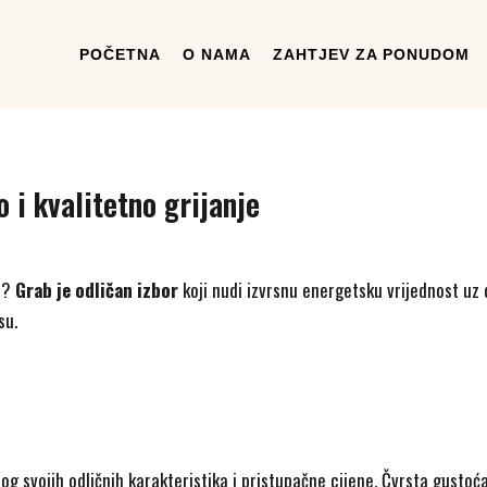
POČETNA
O NAMA
ZAHTJEV ZA PONUDOM
 i kvalitetno grijanje
je?
Grab je odličan izbor
koji nudi izvrsnu energetsku vrijednost uz 
su.
og svojih odličnih karakteristika i pristupačne cijene. Čvrsta gustoća