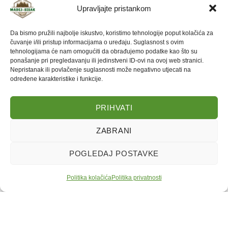
Upravljajte pristankom
E-mail:
info@madej-sisak.hr
Mobitel:
+385 99 322 4722
Da bismo pružili najbolje iskustvo, koristimo tehnologije poput kolačića za
Rado ćemo odgovoriti na sva pitanja i pomoći vam odabrati
čuvanje i/ili pristup informacijama o uređaju. Suglasnost s ovim
tehnologijama će nam omogućiti da obrađujemo podatke kao što su
najbolje rješenje za vaše potrebe.
ponašanje pri pregledavanju ili jedinstveni ID-ovi na ovoj web stranici.
Nepristanak ili povlačenje suglasnosti može negativno utjecati na
određene karakteristike i funkcije.
02.12.2025
bagrem
,
bukva
,
grab
,
hrast
,
ogrjev
,
paleta
,
pletea
,
prijevoz metrica
,
višemetrica
PRIHVATI
ZABRANI
POGLEDAJ POSTAVKE
MADEJ-SISAK d.o.o., Petrinjska ulica
Sva prava pridržana.
Politika kolačića
Politika kolačića
Politika privatnosti
84, OIB: 19434881203, Tel:
+385 99
|
Politika privatnosti
|
Web izradio:
Početna
Ponuda
Kontakt
Nazovi
322 4722
.
BYTENK