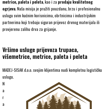
metrice, paleta i peleta
, kao i za
prodaju kvalitetnog
ogrjeva
. Naša misija je pružiti pouzdanu, brzu i profesionalnu
uslugu svim kućnim korisnicima, obrtnicima i industrijskim
partnerima koji trebaju siguran prijevoz drvnog materijala ili
provjerenu zalihu drva za grijanje.
Vršimo usluge prijevoza trupaca,
višemetrice, metrice, paleta i peleta
MADEJ-SISAK d.o.o. svojim klijentima nudi kompletnu logističku
uslugu.
N
a
r
a