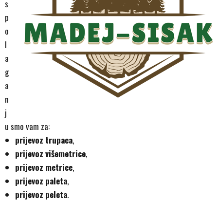
s
p
o
l
a
g
a
n
j
u smo vam za:
prijevoz trupaca
,
prijevoz višemetrice
,
prijevoz metrice
,
prijevoz paleta
,
prijevoz peleta
.